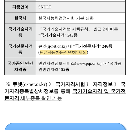
각종언어
SNULT
한국사
한국사능력검정시험 기본·심화
국가기술자격
「국가기술자격법 시행규칙」 별표 2에 따른
증
"
국가기술자격
"
545종
국가전문자격
큐넷(q-net.or.kr) 내 "
국가전문자격
"
246종
증
(
단, ‘자동차운전면허’ 제외
)
국가공인 민간
민간자격정보서비스(www.pqi.or.kr
)
내 ‘국가공
자격증
인민간자격’
95종
※
큐넷
(q-net.or.kr) 》
국가자격시험
》
자격정보
》
국
가자격종목별상세정보
를 통해
국가기술자격
및
국가전
문자격
세부종목 확인 가능