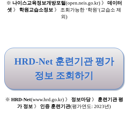
※
나이스교육정보개방포털
(open.neis.go.kr) 》
데이터
셋
》
학원교습소정보
》 조회가능한 ‘학원’(교습소 제
외)
HRD-Net 훈련기관 평가
정보 조회하기
※
HRD-Net
(www.hrd.go.kr) 》
정보마당
》
훈련기관 평
가 정보
》
인증 훈련기관
(평가연도: 2023년)