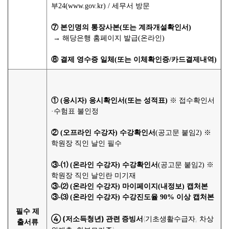
부24(www.gov.kr
)
/ 세무서 방문
⑦ 본인명의 통장사본(또는 계좌개설확인서)
→
해당은행 홈페이지 발급(온라인)
⑧ 결제 영수증 일체(또는 이체확인증/카드결제내역)
① (응시자) 응시확인서(또는 성적표)
※ 접수확인서
·
수험표 불인정
② (오프라인 수강자) 수강확인서
(공고문 붙임2) ※
학원장 직인 날인 필수
③-⑴ (온라인 수강자) 수강확인서
(공고문 붙임2) ※
학원장 직인 날인란 미기재
③-⑵ (온라인 수강자) 마이페이지(내정보) 캡처본
③-⑶ (온라인 수강자) 수강진도율 90% 이상 캡처본
필수 제
④ (저소득청년) 관련 증빙서
(기초생활수급자,
차상
출서류