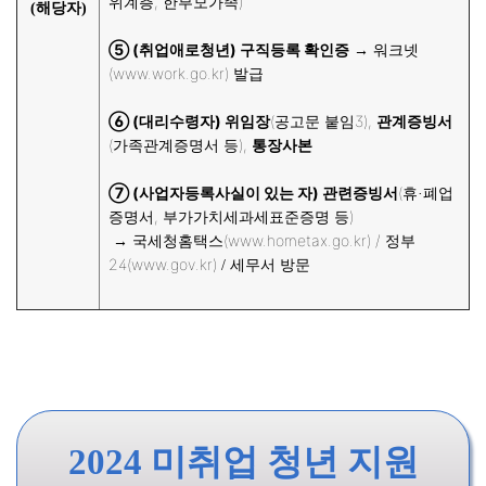
위계층,
한부모가족)
(해당자)
⑤ (취업애로청년) 구직등록 확인증
워크넷
→
(www.work.go.kr) 발급
⑥ (대리수령자) 위임장
(공고문 붙임3),
관계증빙서
(가족관계증명서 등),
통장사본
⑦ (사업자등록사실이 있는 자) 관련증빙서
(휴
폐업
·
증명서, 부가가치세과세표준증명 등)
국세청홈택스(www.hometax.go.kr) / 정부
→
24(
www.gov.kr)
/ 세무서 방문
2024 미취업 청년 지원