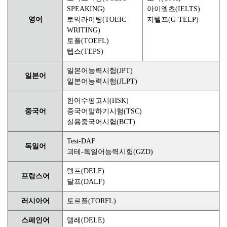
SPEAKING)
아이엘츠(IELTS)
영어
토익라이팅(TOEIC
지텔프(G-TELP)
WRITING)
토플(TOEFL)
텝스(TEPS)
일본어능력시험(JPT)
일본어
일본어능력시험(JLPT)
한어수평고시(HSK)
중국어
중국어말하기시험(TSC)
실용중국어시험(BCT)
Test-DAF
독일어
괴테-독일어능력시험(GZD)
델프(DELF)
프랑스어
달프(DALF)
러시아어
토르플(TORFL)
스페인어
델레(DELE)