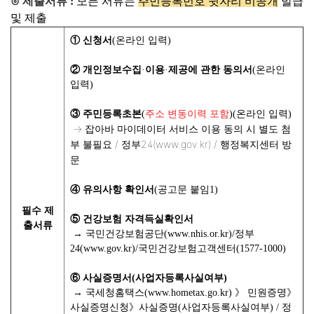
⊙ 제출서류 :
모든 서류는
주민등록번호 뒷자리
비공개
발급
및 제출
① 신청서
(온라인 입력)
② 개인정보수집
·
이용
·
제공에 관한 동의서
(온라인
입력)
③ 주민등록초본
(
주소 변동이력 포함
)(온라인 입력)
→
잡아바 마이데이터 서비스 이용 동의 시 별도 첨
부 불필요 / 정부24(www.gov.kr) / 행정복지센터 방
문
④ 유의사항 확인서
(공고문 붙임1)
필수 제
⑤ 건강보험 자격득실확인서
출서류
→
국민건강보험공단(www.nhis.or.kr)/정부
24(www.gov.kr)/국민건강보험고객센터(1577-1000)
⑥ 사실증명서(사업자등록사실여부)
→
국세청홈택스(www.hometax.go.kr) 》 민원증명》
사실증명신청》사실증명(사업자등록사실여부) / 정